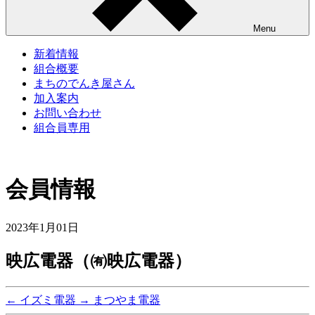
Menu
新着情報
組合概要
まちのでんき屋さん
加入案内
お問い合わせ
組合員専用
会員情報
2023年1月01日
映広電器（㈲映広電器）
←
イズミ電器
→
まつやま電器