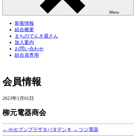
Menu
新着情報
組合概要
まちのでんき屋さん
加入案内
お問い合わせ
組合員専用
会員情報
2023年1月01日
柳元電器商会
←
㈲セブンプラザタバタデンキ
→
ツジ電器